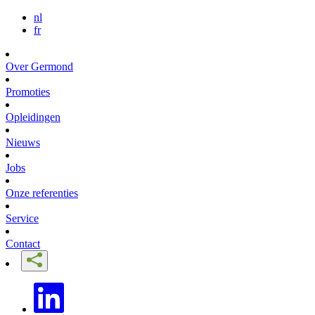
nl
fr
Over Germond
Promoties
Opleidingen
Nieuws
Jobs
Onze referenties
Service
Contact