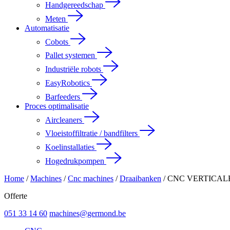
Handgereedschap
Meten
Automatisatie
Cobots
Pallet systemen
Industriële robots
EasyRobotics
Barfeeders
Proces optimalisatie
Aircleaners
Vloeistoffiltratie / bandfilters
Koelinstallaties
Hogedrukpompen
Home
/
Machines
/
Cnc machines
/
Draaibanken
/
CNC VERTICAL
Offerte
051 33 14 60
machines@germond.be