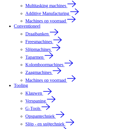
Multitasking machines
Additive Manufacturing
Machines op voorraad
Conventioneel
Draaibanken
Freesmachines
Slijpmachines
Taparmen
Kolomboormachines
Zaagmachines
Machines op voorraad
Tooling
Klauwen
Verspaning
G-Tools
Opspantechniek
Slijp - en snijtechniek