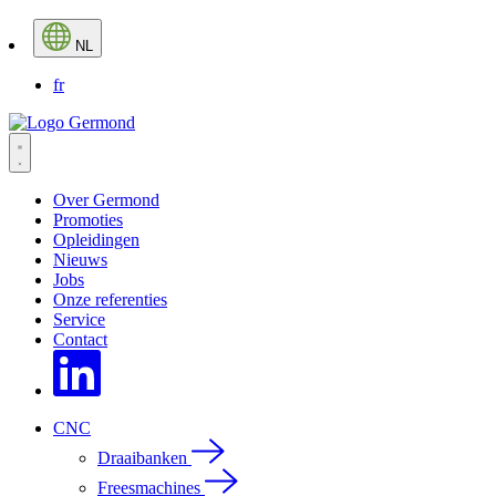
NL
fr
Over Germond
Promoties
Opleidingen
Nieuws
Jobs
Onze referenties
Service
Contact
CNC
Draaibanken
Freesmachines